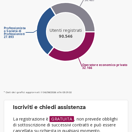
30.487
Professionista
Utenti registrati
o Società di
Professionisti
90.546
27.893
Operatore economico privato
32.166
* Dati dei grafici aggiornati il 06/08/2026 alle 03:01:02
Iscriviti e chiedi assistenza
La registrazione è
GRATUITA
, non prevede obblighi
di sottoscrizione di successivi contratti e può essere
cancellata su richiesta in qualsiasi momento.