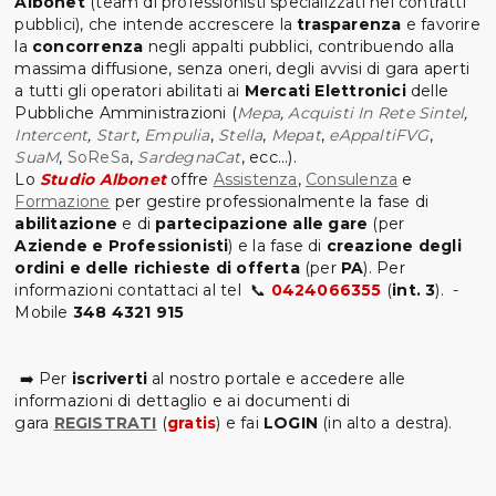
Albonet
(team di professionisti specializzati nei contratti
pubblici), che intende accrescere la
trasparenza
e favorire
la
concorrenza
negli appalti pubblici, contribuendo alla
massima diffusione, senza oneri, degli avvisi di gara aperti
a tutti gli operatori abilitati ai
Mercati Elettronici
delle
Pubbliche Amministrazioni (
Mepa
,
Acquisti In Rete
Sintel
,
Intercent
,
Start
,
Empulia
,
Stella
,
Mepat
,
eAppaltiFVG
,
SuaM
,
SoReSa
,
SardegnaCat
, ecc...).
Lo
Studio Albonet
offre
Assistenza
,
Consulenza
e
Formazione
per gestire professionalmente la fase di
abilitazione
e di
partecipazione alle gare
(per
Aziende e Professionisti
) e la fase di
creazione degli
ordini e delle richieste di offerta
(per
PA
). Per
informazioni contattaci al tel 📞
0424066355
(
int. 3
)
. -
Mobile
348 4321 915
➡️ Per
iscriverti
al nostro portale e accedere alle
informazioni di dettaglio e ai documenti di
gara
REGISTRATI
(
gratis
)
e fai
LOGIN
(in alto a destra).