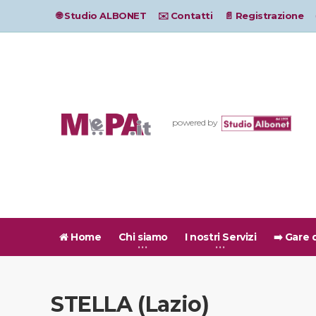
🌐 Studio ALBONET
✉️ Contatti
📄 Registrazione
powered by
Home
Chi siamo
I nostri Servizi
➡️ Gare 
STELLA (Lazio)