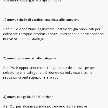
Possiamo distinguere 3 tipi di novità:
𝟏) 𝐧𝐮𝐨𝐯𝐞 𝐬𝐜𝐡𝐞𝐝𝐞 𝐝𝐢 𝐜𝐚𝐭𝐚𝐥𝐨𝐠𝐨 𝐚𝐬𝐬𝐨𝐜𝐢𝐚𝐭𝐞 𝐚𝐥𝐥𝐞 𝐜𝐚𝐭𝐞𝐠𝐨𝐫𝐢𝐞
Per OE: è opportuno aggiornare i cataloghi già pubblicati per
collocare i proprio prodotti/servizi utilizzando le corrispondenti
nuove schede di catalogo
𝟐) 𝐧𝐮𝐨𝐯𝐢 𝐜𝐩𝐯 𝐚𝐬𝐬𝐨𝐜𝐢𝐚𝐭𝐢 𝐚𝐥𝐥𝐞 𝐜𝐚𝐭𝐞𝐠𝐨𝐫𝐢𝐞
Per PA: è opportuno che si tenga conto dei nuovi cpv per
selezionare le categorie più idonee da individuare come
requisito di partecipazione alla rdo.
𝟑) 𝐧𝐮𝐨𝐯𝐞 𝐜𝐚𝐭𝐞𝐠𝐨𝐫𝐢𝐞 𝐝𝐢 𝐚𝐛𝐢𝐥𝐢𝐭𝐚𝐳𝐢𝐨𝐧𝐞
Per OE: per alcune aziende potrebbero aprirsi nuove