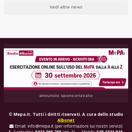
Vedi altre news
annuncio sponsorizzato
©
Mepa.it. Tutti i diritti riservati. A cura dello studio
Albonet
Email: info@mepa.it (per informazioni sui nostri servizi)
Centralino
0424 066 355
(int. 3) - Mobile
348 4321 915