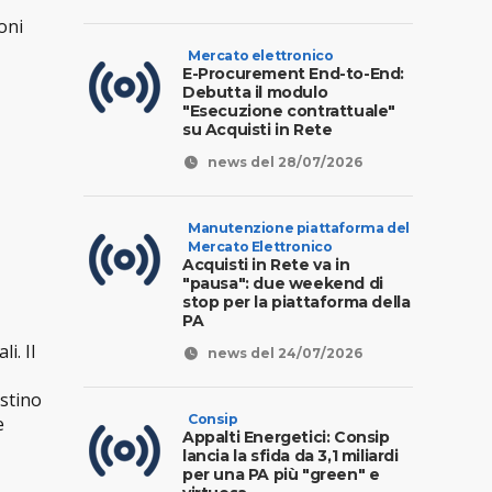
oni
Mercato elettronico
E-Procurement End-to-End:
Debutta il modulo
"Esecuzione contrattuale"
su Acquisti in Rete
news del 28/07/2026
Manutenzione piattaforma del
Mercato Elettronico
Acquisti in Rete va in
"pausa": due weekend di
stop per la piattaforma della
PA
i. Il
news del 24/07/2026
istino
Consip
e
Appalti Energetici: Consip
lancia la sfida da 3,1 miliardi
per una PA più "green" e