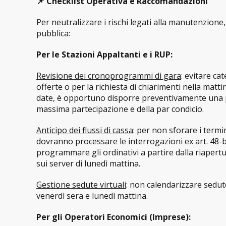
📌 Checklist Operativa e Raccomandazioni
Per neutralizzare i rischi legati alla manutenzion
pubblica:
Per le Stazioni Appaltanti e i RUP:
Revisione dei cronoprogrammi di gara
: evitare ca
offerte o per la richiesta di chiarimenti nella matt
date, è opportuno disporre preventivamente una pro
massima partecipazione e della par condicio.
Anticipo dei flussi di cassa
: per non sforare i termin
dovranno processare le interrogazioni ex art. 48-b
programmare gli ordinativi a partire dalla riapertur
sui server di lunedì mattina.
Gestione sedute virtuali
: non calendarizzare sedut
venerdì sera e lunedì mattina.
Per gli Operatori Economici (Imprese):