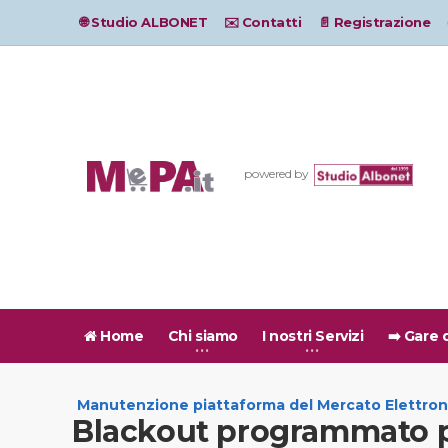
🌐 Studio ALBONET
✉️ Contatti
📄 Registrazione
powered by
Home
Chi siamo
I nostri Servizi
➡️ Gare 
Manutenzione piattaforma del Mercato Elettron
Blackout programmato p